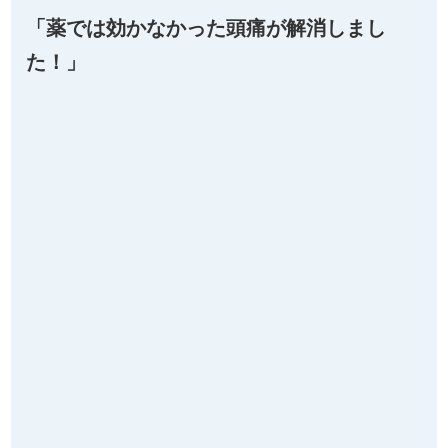
「薬では効かなかった頭痛が解消しまし
た！」
Q、以前のお体はどのような状態でしたか。
A、薬を飲んでも効果のない頭痛に悩まされました。
Q、また、その時のお気持ちはどうでしたか。