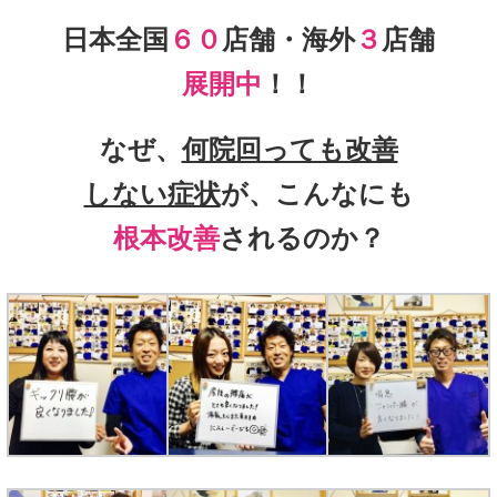
日本全国
６０
店舗・海外
３
店舗
展開中
！！
なぜ、
何院回っても改善
しない症状
が、こんなにも
根本改善
されるのか？