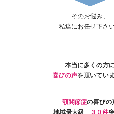
そのお悩み、
私達にお任せ下さ
本当に多くの方
喜びの声
を頂いて
い
顎関節症
の喜びの
地域最大級
３０件