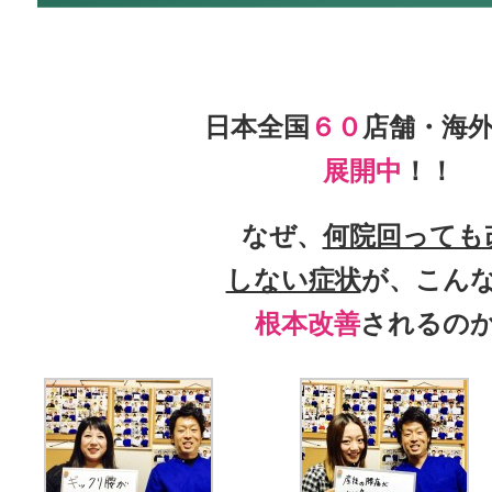
日本全国
６０
店舗・海
展開中
！！
なぜ、
何院回っても
しない症状
が、こん
根本改善
されるの