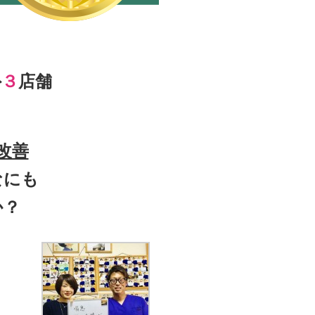
外
３
店舗
改善
なにも
か？