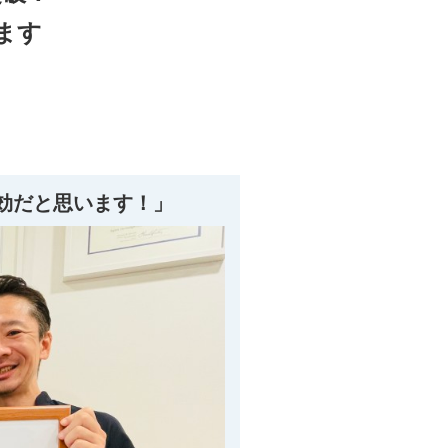
ます
効だと思います！
」