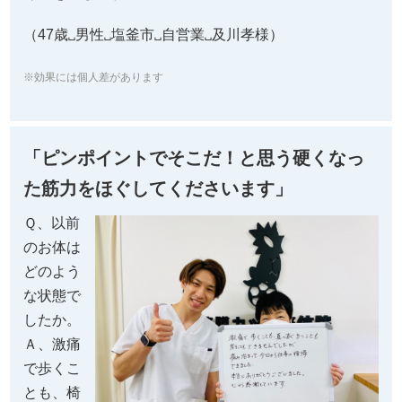
（47歳␣男性␣塩釜市␣自営業␣及川孝様）
※効果には個人差があります
「ピンポイントでそこだ！と思う硬くなっ
た筋力をほぐしてくださいます」
Ｑ、以前
のお体は
どのよう
な状態で
したか。
Ａ、
激痛
で歩くこ
とも、椅