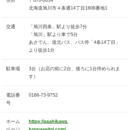
住所
〒070-0034
北海道旭川市４条通14丁目1606番地1
交通
「旭川四条」駅より徒歩7分
「旭川」駅より車で5分
あさでん、道北バス、バス停「4条14丁目」
より徒歩1分
駐車場
3台（お店の前に2台、後ろに1台停められま
す）
電話番
0166-73-9752
号
ホーム
https://asahikawa.
ページ
kappaseitai.com/