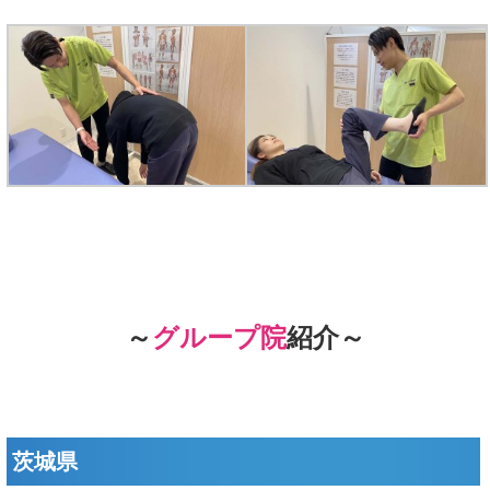
～
グループ院
紹介～
茨城県